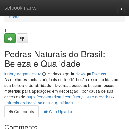
Home
setbookmarks
Togg
navi
Home
1
Pedras Naturais do Brasil:
Beleza e Qualidade
kathrynregm072202
79 days ago
News
Discuss
As melhores rochas originais do território são reconhecidas por
sua beleza e durabilidade . Diversas pessoas buscam essas
materiais para aplicações em decoração , por causa de sua
diversidade
https://bookmarksurl.com/story7141819/pedras-
naturais-do-brasil-beleza-e-qualidade
Comments
Who Upvoted
Comments