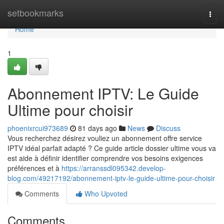
Home
setbookmarks
Togg
navi
Home
1
Abonnement IPTV: Le Guide
Ultime pour choisir
phoenixrcui973689
81 days ago
News
Discuss
Vous recherchez désirez vouliez un abonnement offre service
IPTV idéal parfait adapté ? Ce guide article dossier ultime vous va
est aide à définir identifier comprendre vos besoins exigences
préférences et à
https://arranssdl095342.develop-
blog.com/49217192/abonnement-iptv-le-guide-ultime-pour-choisir
Comments
Who Upvoted
Comments