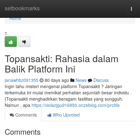
Home
setbookmarks
Togg
navi
Home
1
Topansakti: Rahasia dalam
Balik Platform Ini
janawhbz091355
80 days ago
News
Discuss
Ingin tahu misteri mengenai platform Topansakti ? Jaringan
terkemuka ini mulai memikat perhatian sejumlah besar individu .
{Topansakti menghadirkan beragam fasilitas yang sungguh.
Namun , apa
https://violazjgu916850.onzeblog.com/profile
Comments
Who Upvoted
Comments