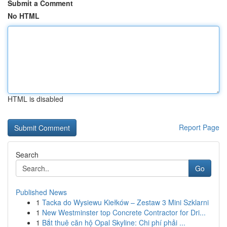
Submit a Comment
No HTML
HTML is disabled
Report Page
Search
Go
Published News
1
Tacka do Wysiewu Kiełków – Zestaw 3 Mini Szklarni
1
New Westminster top Concrete Contractor for Dri...
1
Bắt thuê căn hộ Opal Skyline: Chi phí phải ...