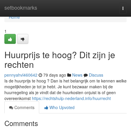
Home
setbookmarks
Togg
navi
Home
1
Huurprijs te hoog? Dit zijn je
rechten
pennyahvl460642
79 days ago
News
Discuss
Is de huurprijs te hoog ? Dan is het belangrijk om te kennen welke
mogelijkheden je tot je hebt. Je kunt bezwaar maken bij de
huurregeling als je vindt dat de huurkosten onjuist is of geen
overeenkomst
https://rechtshulp-nederland.info/huurrecht
Comments
Who Upvoted
Comments