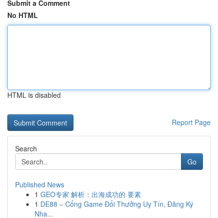
Submit a Comment
No HTML
HTML is disabled
Report Page
Search
Go
Published News
1
GEO专家 解析：出海成功的 要素
1
DE88 – Cổng Game Đổi Thưởng Uy Tín, Đăng Ký
Nha...