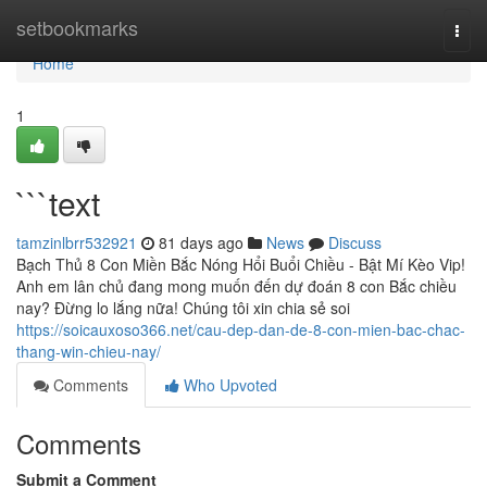
Home
setbookmarks
Togg
navi
Home
1
```text
tamzinlbrr532921
81 days ago
News
Discuss
Bạch Thủ 8 Con Miền Bắc Nóng Hổi Buổi Chiều - Bật Mí Kèo Vip!
Anh em lân chủ đang mong muốn đến dự đoán 8 con Bắc chiều
nay? Đừng lo lắng nữa! Chúng tôi xin chia sẻ soi
https://soicauxoso366.net/cau-dep-dan-de-8-con-mien-bac-chac-
thang-win-chieu-nay/
Comments
Who Upvoted
Comments
Submit a Comment