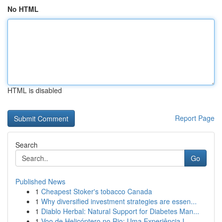
No HTML
HTML is disabled
Report Page
Search
Go
Published News
1
Cheapest Stoker's tobacco Canada
1
Why diversified investment strategies are essen...
1
Diablo Herbal: Natural Support for Diabetes Man...
1
Voo de Helicóptero no Rio: Uma Experiência I...