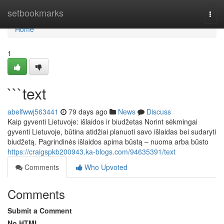
Home
setbookmarks
Togg
navi
Home
1
```text
abelfwwj563441
79 days ago
News
Discuss
Kaip gyventi Lietuvoje: išlaidos ir biudžetas Norint sėkmingai
gyventi Lietuvoje, būtina atidžiai planuoti savo išlaidas bei sudaryti
biudžetą. Pagrindinės išlaidos apima būstą – nuoma arba būsto
https://craigspkb200943.ka-blogs.com/94635391/text
Comments
Who Upvoted
Comments
Submit a Comment
No HTML