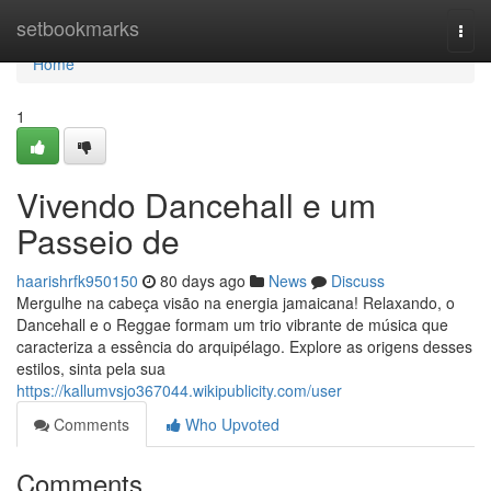
Home
setbookmarks
Togg
navi
Home
1
Vivendo Dancehall e um
Passeio de
haarishrfk950150
80 days ago
News
Discuss
Mergulhe na cabeça visão na energia jamaicana! Relaxando, o
Dancehall e o Reggae formam um trio vibrante de música que
caracteriza a essência do arquipélago. Explore as origens desses
estilos, sinta pela sua
https://kallumvsjo367044.wikipublicity.com/user
Comments
Who Upvoted
Comments