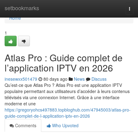
Home
setbookmarks
Togg
navi
Home
1
Atlas Pro : Guide complet de
l’application IPTV en 2026
inesewxx501479
80 days ago
News
Discuss
Qu’est-ce que Atlas Pro ? Atlas Pro est une application IPTV
populaire permettant aux utilisateurs d’accéder à leurs contenus
télévisés via une connexion Internet. Grâce à une interface
moderne et une
https://gregoryohcs497883.topbloghub.com/47945003/atlas-pro-
guide-complet-de-l-application-iptv-en-2026
Comments
Who Upvoted