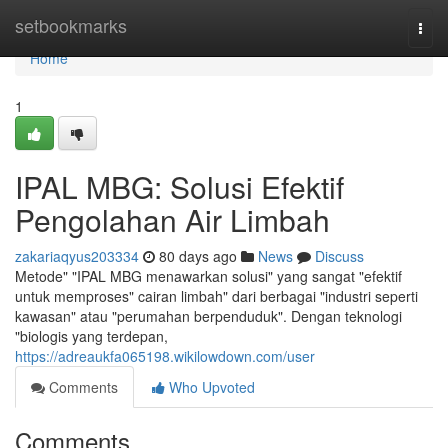
Home
setbookmarks
Togg
navi
Home
1
IPAL MBG: Solusi Efektif
Pengolahan Air Limbah
zakariaqyus203334
80 days ago
News
Discuss
Metode" "IPAL MBG menawarkan solusi" yang sangat "efektif
untuk memproses" cairan limbah" dari berbagai "industri seperti
kawasan" atau "perumahan berpenduduk". Dengan teknologi
"biologis yang terdepan,
https://adreaukfa065198.wikilowdown.com/user
Comments
Who Upvoted
Comments