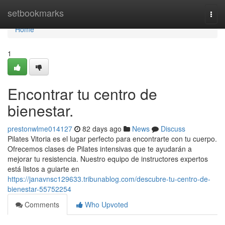
Home
setbookmarks
Togg
navi
Home
1
Encontrar tu centro de
bienestar.
prestonwlme014127
82 days ago
News
Discuss
Pilates Vitoria es el lugar perfecto para encontrarte con tu cuerpo.
Ofrecemos clases de Pilates intensivas que te ayudarán a
mejorar tu resistencia. Nuestro equipo de instructores expertos
está listos a guiarte en
https://janavnsc129633.tribunablog.com/descubre-tu-centro-de-
bienestar-55752254
Comments
Who Upvoted