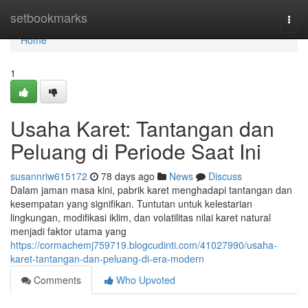
Home
setbookmarks
Togg
navi
Home
1
Usaha Karet: Tantangan dan
Peluang di Periode Saat Ini
susannriw615172
78 days ago
News
Discuss
Dalam jaman masa kini, pabrik karet menghadapi tantangan dan
kesempatan yang signifikan. Tuntutan untuk kelestarian
lingkungan, modifikasi iklim, dan volatilitas nilai karet natural
menjadi faktor utama yang
https://cormachemj759719.blogcudinti.com/41027990/usaha-
karet-tantangan-dan-peluang-di-era-modern
Comments
Who Upvoted