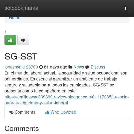
Home
setbookmarks
Togg
navi
Home
1
SG-SST
jonashynk126760
81 days ago
News
Discuss
En el mundo laboral actual, la seguridad y salud ocupacional son
primordiales. Es esencial garantizar un ambiente de trabajo
seguro y saludable para todos los empleados. SG-SST se
presenta como tu compañero en este
https://emilieawac839699.review-blogger.com/61117235/tu-socio-
para-la-seguridad-y-salud-laboral
Comments
Who Upvoted
Comments