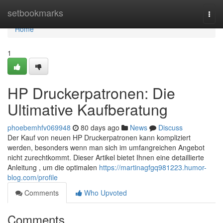
Home
setbookmarks
Togg
navi
Home
1
HP Druckerpatronen: Die
Ultimative Kaufberatung
phoebemhfv069948
80 days ago
News
Discuss
Der Kauf von neuen HP Druckerpatronen kann kompliziert
werden, besonders wenn man sich im umfangreichen Angebot
nicht zurechtkommt. Dieser Artikel bietet Ihnen eine detaillierte
Anleitung , um die optimalen
https://martinagfgq981223.humor-
blog.com/profile
Comments
Who Upvoted
Comments