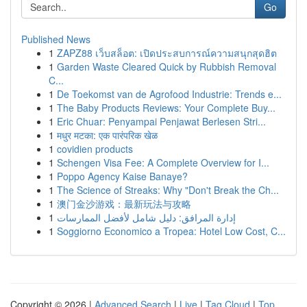
Go
Published News
1
ZAPZ88 เว็บสล็อต: เปิดประสบการณ์ความสนุกสุดฮิต
1
Garden Waste Cleared Quick by Rubbish Removal
C...
1
De Toekomst van de Agrofood Industrie: Trends e...
1
The Baby Products Reviews: Your Complete Buy...
1
Eric Chuar: Penyampai Penjawat Berlesen Stri...
1
मधुर मटका: एक पारंपरिक खेळ
1
covidien products
1
Schengen Visa Fee: A Complete Overview for I...
1
Poppo Agency Kaise Banaye?
1
The Science of Streaks: Why "Don't Break the Ch...
1
澳门金沙游戏：最新玩法与攻略
1
إدارة المرافق: دليل شامل لأفضل الممارسات
1
Soggiorno Economico a Tropea: Hotel Low Cost, C...
Copyright © 2026 |
Advanced Search
|
Live
|
Tag Cloud
|
Top