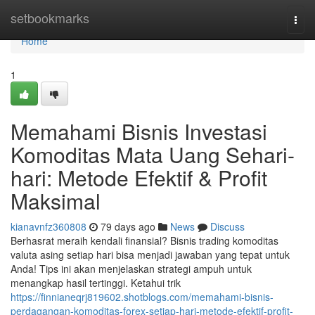
Home
setbookmarks
Togg
navi
Home
1
Memahami Bisnis Investasi
Komoditas Mata Uang Sehari-
hari: Metode Efektif & Profit
Maksimal
kianavnfz360808
79 days ago
News
Discuss
Berhasrat meraih kendali finansial? Bisnis trading komoditas
valuta asing setiap hari bisa menjadi jawaban yang tepat untuk
Anda! Tips ini akan menjelaskan strategi ampuh untuk
menangkap hasil tertinggi. Ketahui trik
https://finnianeqrj819602.shotblogs.com/memahami-bisnis-
perdagangan-komoditas-forex-setiap-hari-metode-efektif-profit-