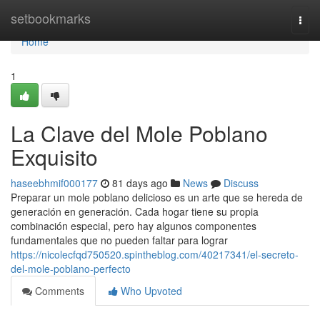
Home
setbookmarks
Togg
navi
Home
1
La Clave del Mole Poblano
Exquisito
haseebhmif000177
81 days ago
News
Discuss
Preparar un mole poblano delicioso es un arte que se hereda de
generación en generación. Cada hogar tiene su propia
combinación especial, pero hay algunos componentes
fundamentales que no pueden faltar para lograr
https://nicolecfqd750520.spintheblog.com/40217341/el-secreto-
del-mole-poblano-perfecto
Comments
Who Upvoted