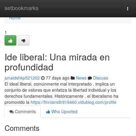
Home
setbookmarks
Togg
navi
Home
1
Ide liberal: Una mirada en
profundidad
junaidshkp521202
77 days ago
News
Discuss
El ideal liberal, comúnmente mal interpretado , implica un
conjunto de valores que enfatiza la libertad individual y los
derechos fundamentales. Históricamente , el liberalismo ha
promovido la
https://finnianidlr919460.vidublog.com/profile
Comments
Who Upvoted
Comments