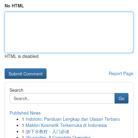
No HTML
HTML is disabled
Report Page
Search
Go
Published News
1
Indototo: Panduan Lengkap dan Ulasan Terbaru
1
Maklon Kosmetik Terkemuka di Indonesia
1
{jb下水教程：入门必读
1
{Ibuprofen: A Complete Overview