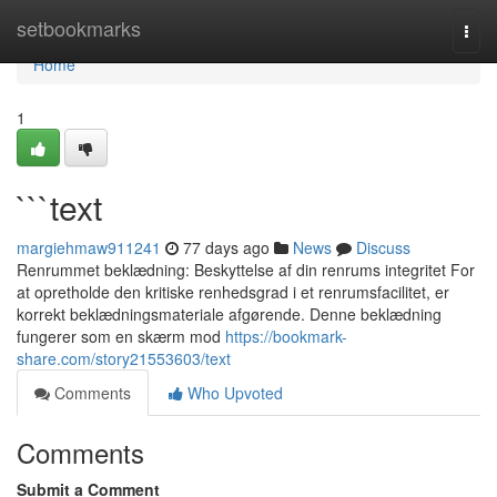
Home
setbookmarks
Togg
navi
Home
1
```text
margiehmaw911241
77 days ago
News
Discuss
Renrummet beklædning: Beskyttelse af din renrums integritet For
at opretholde den kritiske renhedsgrad i et renrumsfacilitet, er
korrekt beklædningsmateriale afgørende. Denne beklædning
fungerer som en skærm mod
https://bookmark-
share.com/story21553603/text
Comments
Who Upvoted
Comments
Submit a Comment