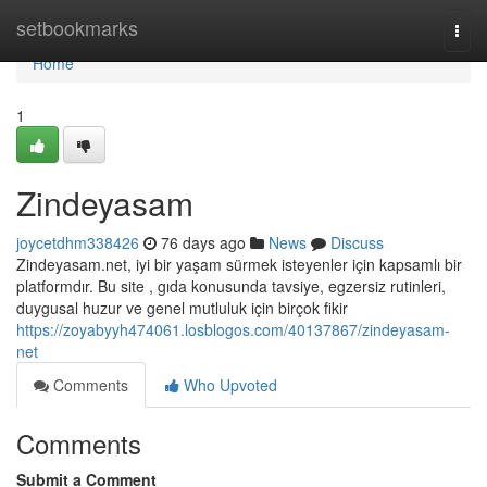
Home
setbookmarks
Togg
navi
Home
1
Zindeyasam
joycetdhm338426
76 days ago
News
Discuss
Zindeyasam.net, iyi bir yaşam sürmek isteyenler için kapsamlı bir
platformdır. Bu site , gıda konusunda tavsiye, egzersiz rutinleri,
duygusal huzur ve genel mutluluk için birçok fikir
https://zoyabyyh474061.losblogos.com/40137867/zindeyasam-
net
Comments
Who Upvoted
Comments
Submit a Comment