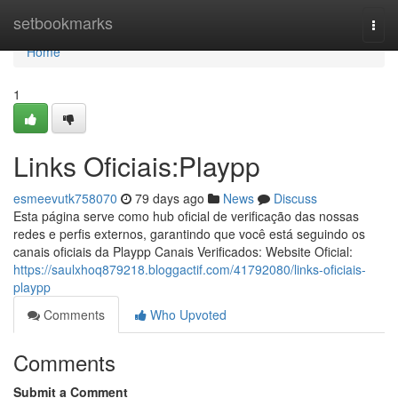
Home
setbookmarks
Togg
navi
Home
1
Links Oficiais:Playpp
esmeevutk758070
79 days ago
News
Discuss
Esta página serve como hub oficial de verificação das nossas
redes e perfis externos, garantindo que você está seguindo os
canais oficiais da Playpp Canais Verificados: Website Oficial:
https://saulxhoq879218.bloggactif.com/41792080/links-oficiais-
playpp
Comments
Who Upvoted
Comments
Submit a Comment