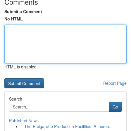
Comments
Submit a Comment
No HTML
HTML is disabled
Report Page
Search
Go
Published News
1
The E-cigarette Production Facilities: A Increa...