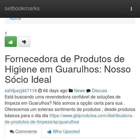
Home
setbookmarks
Togg
navi
Home
1
Fornecedora de Produtos de
Higiene em Guarulhos: Nosso
Sócio Ideal
sahilpazj467118
66 days ago
News
Discuss
Está buscando uma revendedora confiável de soluções de
limpeza em Guarulhos? Nós somos a opção certa para sua .
Oferecemos um extenso sortimento de produtos , desde produtos
básicos para o dia dia
https://www.gblprodutos.com/distribuidora-
de-produtos-de-limpeza/sp/guarulhos
Comments
Who Upvoted