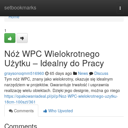
Home
setbookmarks
Togg
navi
Home
1
Nóż WPC Wielokrotnego
Użytku – Idealny do Pracy
graysonoqmm516960
65 days ago
News
Discuss
Tym nóż WPC, znany jako wielokrotny, okazuje się idealnym
narzędziem w projektów. Gwarantuje trwałość i usprawnia
realizację wielu obiektach. Dzięki jego designie, można go niego
https://opakowaniadeal.pl/pl/p/Noz-WPC-wielokrotnego-uzytku-
18cm-100szt/361
Comments
Who Upvoted
Comments