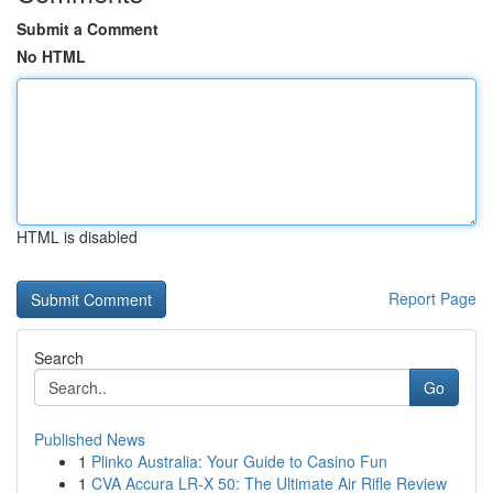
Submit a Comment
No HTML
HTML is disabled
Report Page
Search
Go
Published News
1
Plinko Australia: Your Guide to Casino Fun
1
CVA Accura LR-X 50: The Ultimate Air Rifle Review