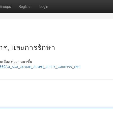
Groups
Register
Login
การ, และการรักษา
้นเลือด ค่อยๆ หนาขึ้น
m/2361660/เส_นเล_อดขอด_สาเหต_อาการ_และการร_กษา