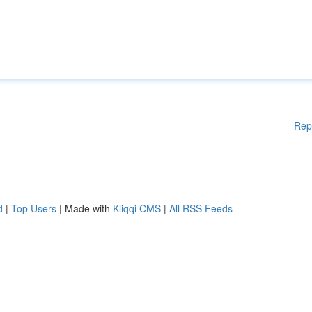
Rep
d
|
Top Users
| Made with
Kliqqi CMS
|
All RSS Feeds