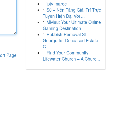
1
iptv maroc
1
S8 – Nền Tảng Giải Trí Trực
Tuyến Hiện Đại Với ...
1
MM88: Your Ultimate Online
Gaming Destination
1
Rubbish Removal St
George for Deceased Estate
C...
1
Find Your Community:
ort Page
Lifewater Church – A Churc...