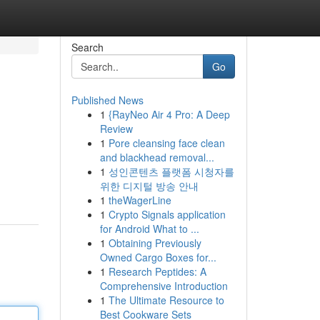
Search
Go
Published News
1
{RayNeo Air 4 Pro: A Deep
Review
1
Pore cleansing face clean
and blackhead removal...
1
성인콘텐츠 플랫폼 시청자를
위한 디지털 방송 안내
1
theWagerLine
1
Crypto Signals application
for Android What to ...
1
Obtaining Previously
Owned Cargo Boxes for...
1
Research Peptides: A
Comprehensive Introduction
1
The Ultimate Resource to
Best Cookware Sets