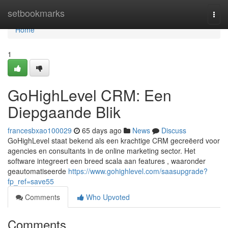
Home
setbookmarks
Togg
navi
Home
1
GoHighLevel CRM: Een
Diepgaande Blik
francesbxao100029
65 days ago
News
Discuss
GoHighLevel staat bekend als een krachtige CRM gecreëerd voor
agencies en consultants in de online marketing sector. Het
software integreert een breed scala aan features , waaronder
geautomatiseerde
https://www.gohighlevel.com/saasupgrade?
fp_ref=save55
Comments
Who Upvoted
Comments