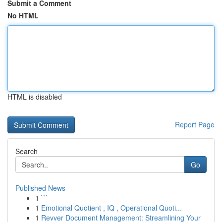
Submit a Comment
No HTML
HTML is disabled
Report Page
Search
Go
Published News
1
```
1
Emotional Quotient , IQ , Operational Quoti...
1
Revver Document Management: Streamlining Your