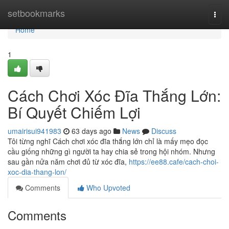
Home
setbookmarks
Togg
navi
Home
1
Cách Chơi Xóc Đĩa Thắng Lớn:
Bí Quyết Chiếm Lợi
umairisui941983
63 days ago
News
Discuss
Tôi từng nghĩ Cách chơi xóc đĩa thắng lớn chỉ là mấy mẹo đọc
cầu giống những gì người ta hay chia sẻ trong hội nhóm. Nhưng
sau gần nửa năm chơi đủ từ xóc đĩa,
https://ee88.cafe/cach-choi-
xoc-dia-thang-lon/
Comments
Who Upvoted
Comments