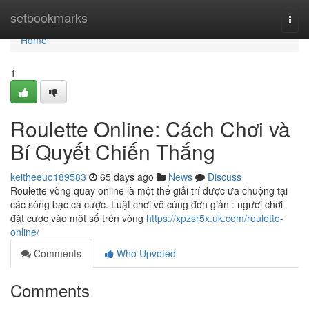
Home
setbookmarks
Togg
navi
Home
1
Roulette Online: Cách Chơi và
Bí Quyết Chiến Thắng
keitheeuo189583
65 days ago
News
Discuss
Roulette vòng quay online là một thể giải trí được ưa chuộng tại
các sòng bạc cá cược. Luật chơi vô cùng đơn giản : người chơi
đặt cược vào một số trên vòng
https://xpzsr5x.uk.com/roulette-
online/
Comments
Who Upvoted
Comments