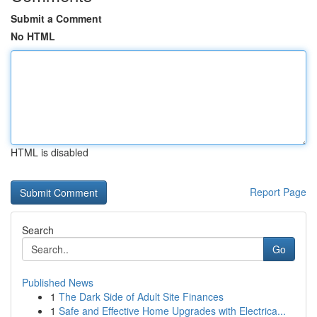
Submit a Comment
No HTML
HTML is disabled
Report Page
Search
Go
Published News
1
The Dark Side of Adult Site Finances
1
Safe and Effective Home Upgrades with Electrica...