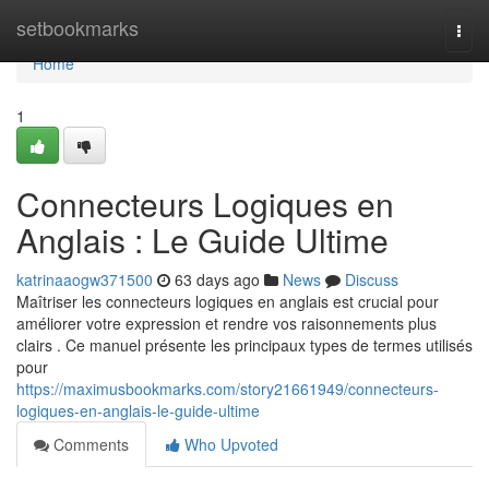
Home
setbookmarks
Togg
navi
Home
1
Connecteurs Logiques en
Anglais : Le Guide Ultime
katrinaaogw371500
63 days ago
News
Discuss
Maîtriser les connecteurs logiques en anglais est crucial pour
améliorer votre expression et rendre vos raisonnements plus
clairs . Ce manuel présente les principaux types de termes utilisés
pour
https://maximusbookmarks.com/story21661949/connecteurs-
logiques-en-anglais-le-guide-ultime
Comments
Who Upvoted