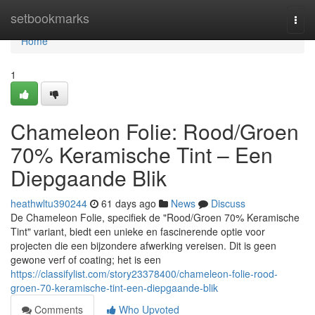
Home
setbookmarks
Togg
navi
Home
1
Chameleon Folie: Rood/Groen
70% Keramische Tint – Een
Diepgaande Blik
heathwltu390244
61 days ago
News
Discuss
De Chameleon Folie, specifiek de "Rood/Groen 70% Keramische
Tint" variant, biedt een unieke en fascinerende optie voor
projecten die een bijzondere afwerking vereisen. Dit is geen
gewone verf of coating; het is een
https://classifylist.com/story23378400/chameleon-folie-rood-
groen-70-keramische-tint-een-diepgaande-blik
Comments
Who Upvoted