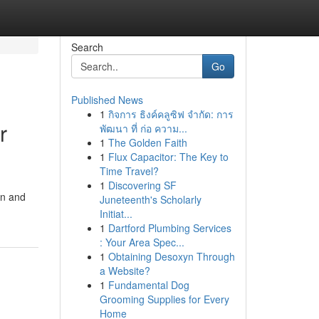
Search
Go
Published News
1
กิจการ ธิงค์คลูซิฟ จำกัด: การ
r
พัฒนา ที่ ก่อ ความ...
1
The Golden Faith
1
Flux Capacitor: The Key to
Time Travel?
1
Discovering SF
gn and
Juneteenth's Scholarly
Initiat...
1
Dartford Plumbing Services
: Your Area Spec...
1
Obtaining Desoxyn Through
a Website?
1
Fundamental Dog
Grooming Supplies for Every
Home