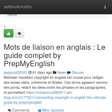
Home
setbookmarks
Togg
navi
Home
1
Mots de liaison en anglais : Le
guide complet by
PrepMyEnglish
jaygszz620351
61 days ago
News
Discuss
Maîtriser transition copyright en anglais est crucial pour rédiger
des textes clairs, cohérents et fluides. Ces terms agissent comme
des ponts, reliant les idées entre les phrases et les paragraphes,
et permettant
https://miriamcnzi265917.win-
blog.com/21775211/connecting-copyright-in-english-the-ultimate-
guide-by-prepmyenglish
Comments
Who Upvoted