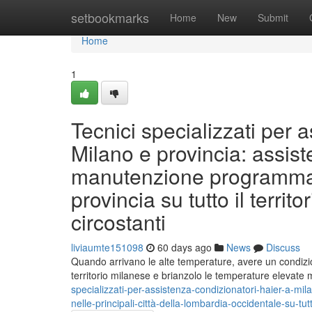
Home
setbookmarks
Home
New
Submit
Home
1
Tecnici specializzati per 
Milano e provincia: assist
manutenzione programmata 
provincia su tutto il terri
circostanti
liviaumte151098
60 days ago
News
Discuss
Quando arrivano le alte temperature, avere un condizi
territorio milanese e brianzolo le temperature elevate
specializzati-per-assistenza-condizionatori-haier-a-mi
nelle-principali-città-della-lombardia-occidentale-su-tu