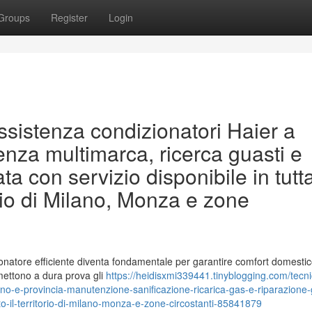
Groups
Register
Login
assistenza condizionatori Haier a
enza multimarca, ricerca guasti e
con servizio disponibile in tutta
torio di Milano, Monza e zone
onatore efficiente diventa fondamentale per garantire comfort domestic
 mettono a dura prova gli
https://heidisxmi339441.tinyblogging.com/tecni
lano-e-provincia-manutenzione-sanificazione-ricarica-gas-e-riparazione-
tto-il-territorio-di-milano-monza-e-zone-circostanti-85841879