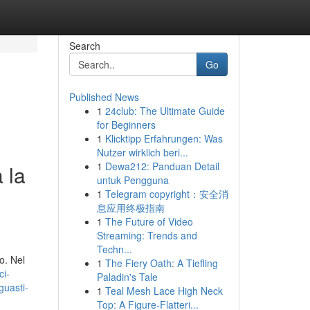
Search
Go
Published News
1
24club: The Ultimate Guide
for Beginners
1
Klicktipp Erfahrungen: Was
Nutzer wirklich beri...
1
Dewa212: Panduan Detail
 la
untuk Pengguna
1
Telegram copyright：安全消
息应用终极指南
1
The Future of Video
Streaming: Trends and
Techn...
o. Nel
1
The Fiery Oath: A Tiefling
ci-
Paladin's Tale
guasti-
1
Teal Mesh Lace High Neck
Top: A Figure-Flatteri...