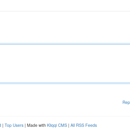
Rep
d
|
Top Users
| Made with
Kliqqi CMS
|
All RSS Feeds