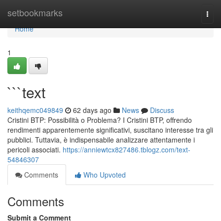
Home
setbookmarks
Togg
navi
Home
1
```text
keithqemc049849
62 days ago
News
Discuss
Cristini BTP: Possibilità o Problema? I Cristini BTP, offrendo
rendimenti apparentemente significativi, suscitano interesse tra gli
pubblici. Tuttavia, è indispensabile analizzare attentamente i
pericoli associati.
https://anniewtcx827486.tblogz.com/text-
54846307
Comments
Who Upvoted
Comments
Submit a Comment