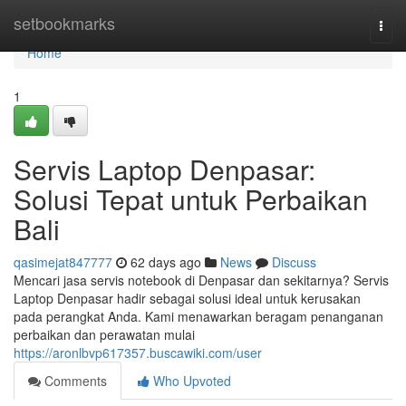
Home
setbookmarks
Togg
navi
Home
1
Servis Laptop Denpasar:
Solusi Tepat untuk Perbaikan
Bali
qasimejat847777
62 days ago
News
Discuss
Mencari jasa servis notebook di Denpasar dan sekitarnya? Servis
Laptop Denpasar hadir sebagai solusi ideal untuk kerusakan
pada perangkat Anda. Kami menawarkan beragam penanganan
perbaikan dan perawatan mulai
https://aronlbvp617357.buscawiki.com/user
Comments
Who Upvoted