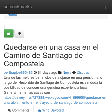
Home
setbookmarks
Togg
navi
Home
1
Quedarse en una casa en el
Camino de Santiago de
Compostela
berthapjoe665483
61 days ago
News
Discuss
Una de las mejores beneficios de alojarse en una pension a lo
largo del Recorrido de Santiago de Compostela es sin duda la
posibilidad de conocer una genuina experiencia local.
Generalmente, las casas son
https://deweyjmyn727388.weblogco.com/41699950/quedarse-en-
una-alojamiento-en-el-trayecto-de-santiago-de-compostela
Comments
Who Upvoted