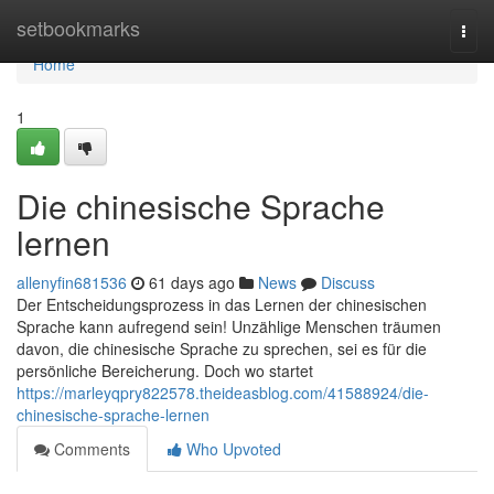
Home
setbookmarks
Togg
navi
Home
1
Die chinesische Sprache
lernen
allenyfin681536
61 days ago
News
Discuss
Der Entscheidungsprozess in das Lernen der chinesischen
Sprache kann aufregend sein! Unzählige Menschen träumen
davon, die chinesische Sprache zu sprechen, sei es für die
persönliche Bereicherung. Doch wo startet
https://marleyqpry822578.theideasblog.com/41588924/die-
chinesische-sprache-lernen
Comments
Who Upvoted