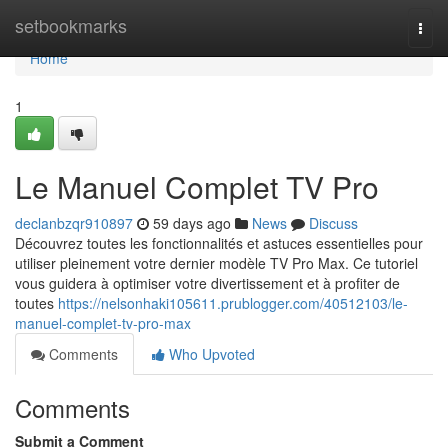
Home
setbookmarks
Togg
navi
Home
1
Le Manuel Complet TV Pro
declanbzqr910897
59 days ago
News
Discuss
Découvrez toutes les fonctionnalités et astuces essentielles pour
utiliser pleinement votre dernier modèle TV Pro Max. Ce tutoriel
vous guidera à optimiser votre divertissement et à profiter de
toutes
https://nelsonhaki105611.prublogger.com/40512103/le-
manuel-complet-tv-pro-max
Comments
Who Upvoted
Comments
Submit a Comment