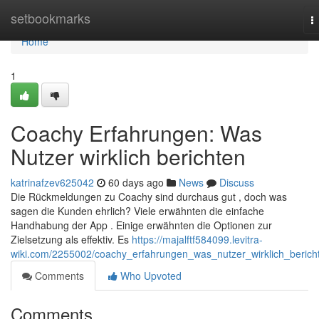
Home
setbookmarks
T
n
Home
1
Coachy Erfahrungen: Was
Nutzer wirklich berichten
katrinafzev625042
60 days ago
News
Discuss
Die Rückmeldungen zu Coachy sind durchaus gut , doch was
sagen die Kunden ehrlich? Viele erwähnten die einfache
Handhabung der App . Einige erwähnten die Optionen zur
Zielsetzung als effektiv. Es
https://majalftf584099.levitra-
wiki.com/2255002/coachy_erfahrungen_was_nutzer_wirklich_berich
Comments
Who Upvoted
Comments