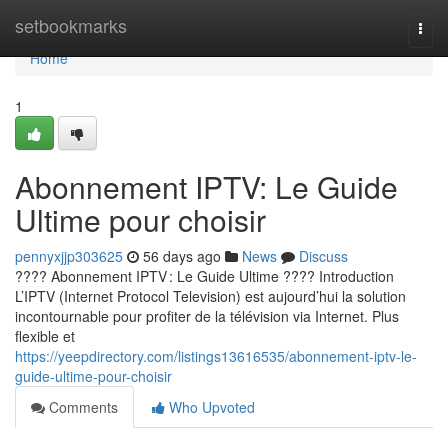
Home
setbookmarks
Togg
navi
Home
1
Abonnement IPTV: Le Guide
Ultime pour choisir
pennyxjjp303625
56 days ago
News
Discuss
???? Abonnement IPTV : Le Guide Ultime ???? Introduction
L’IPTV (Internet Protocol Television) est aujourd’hui la solution
incontournable pour profiter de la télévision via Internet. Plus
flexible et
https://yeepdirectory.com/listings13616535/abonnement-iptv-le-
guide-ultime-pour-choisir
Comments
Who Upvoted