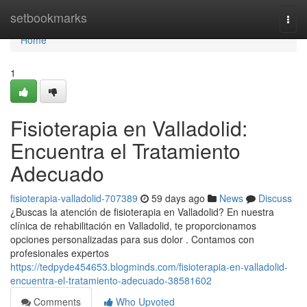
Home
setbookmarks
Togg
navi
Home
1
Fisioterapia en Valladolid:
Encuentra el Tratamiento
Adecuado
fisioterapia-valladolid-707389
59 days ago
News
Discuss
¿Buscas la atención de fisioterapia en Valladolid? En nuestra
clínica de rehabilitación en Valladolid, te proporcionamos
opciones personalizadas para sus dolor . Contamos con
profesionales expertos
https://tedpyde454653.blogminds.com/fisioterapia-en-valladolid-
encuentra-el-tratamiento-adecuado-38581602
Comments
Who Upvoted