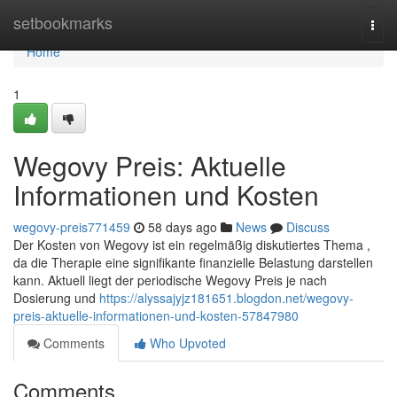
Home
setbookmarks
Togg
navi
Home
1
Wegovy Preis: Aktuelle
Informationen und Kosten
wegovy-preis771459
58 days ago
News
Discuss
Der Kosten von Wegovy ist ein regelmäßig diskutiertes Thema ,
da die Therapie eine signifikante finanzielle Belastung darstellen
kann. Aktuell liegt der periodische Wegovy Preis je nach
Dosierung und
https://alyssajyjz181651.blogdon.net/wegovy-
preis-aktuelle-informationen-und-kosten-57847980
Comments
Who Upvoted
Comments