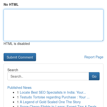
No HTML
HTML is disabled
Report Page
Search
Go
Published News
1
Locate Best SEO Specialists in India: Your...
1
Testudo Tortoise regarding Purchase : Your ...
1
A Legend of Gold Scaled One The Story
1
Score Cheap Flights to Lagos: Expert Tips & Deals