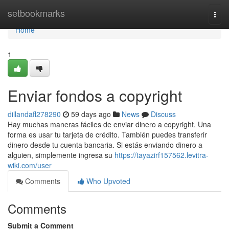
Home
setbookmarks
Togg
navi
Home
1
Enviar fondos a copyright
dillandafl278290
59 days ago
News
Discuss
Hay muchas maneras fáciles de enviar dinero a copyright. Una
forma es usar tu tarjeta de crédito. También puedes transferir
dinero desde tu cuenta bancaria. Si estás enviando dinero a
alguien, simplemente ingresa su
https://tayazirf157562.levitra-
wiki.com/user
Comments
Who Upvoted
Comments
Submit a Comment