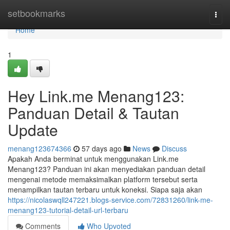
Home
setbookmarks
Togg
navi
Home
1
Hey Link.me Menang123:
Panduan Detail & Tautan
Update
menang123674366
57 days ago
News
Discuss
Apakah Anda berminat untuk menggunakan Link.me
Menang123? Panduan ini akan menyediakan panduan detail
mengenai metode memaksimalkan platform tersebut serta
menampilkan tautan terbaru untuk koneksi. Siapa saja akan
https://nicolaswqll247221.blogs-service.com/72831260/link-me-
menang123-tutorial-detail-url-terbaru
Comments
Who Upvoted