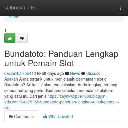
Home
setbookmarks
Togg
navi
Home
1
Bundatoto: Panduan Lengkap
untuk Pemain Slot
declanibsl755413
58 days ago
News
Discuss
Apakah Anda tertarik untuk menjelajahi permainan slot di
Bundatoto? Artikel ini akan menjelaskan Anda lengkap tentang
semua hal yang perlu dipahami sebelum memulai di platform
yang satu ini. Dari jenis
https://zaynkwxp897068.bloggin-
ads.com/64875755/bundatoto-panduan-lengkap-untuk-pemain-
slot
Comments
Who Upvoted