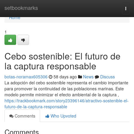
Home
setbookmarks
Togg
navi
Home
1
Cebo sostenible: El futuro de
la captura responsable
botas-noramax605306
58 days ago
News
Discuss
La adopción del cebo sostenible representa el cambio importante
para promover la continuidad de las poblaciones marinas. Este
modelo permite minimizar el efecto ambiental de la captura ,
https://trackbookmark.com/story23396146/atractivo-sostenible-el-
futuro-de-la-captura-responsable
Comments
Who Upvoted
Comments