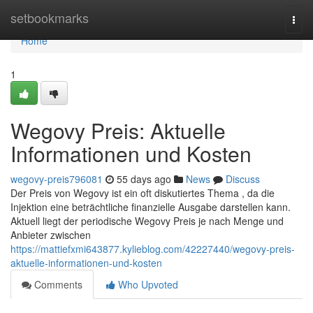
Home
setbookmarks
Togg
navi
Home
1
Wegovy Preis: Aktuelle
Informationen und Kosten
wegovy-preis796081
55 days ago
News
Discuss
Der Preis von Wegovy ist ein oft diskutiertes Thema , da die
Injektion eine beträchtliche finanzielle Ausgabe darstellen kann.
Aktuell liegt der periodische Wegovy Preis je nach Menge und
Anbieter zwischen
https://mattiefxmi643877.kylieblog.com/42227440/wegovy-preis-
aktuelle-informationen-und-kosten
Comments
Who Upvoted