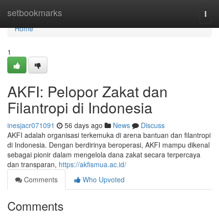
Home
setbookmarks
Togg
navi
Home
1
AKFI: Pelopor Zakat dan
Filantropi di Indonesia
inesjacr071091
56 days ago
News
Discuss
AKFI adalah organisasi terkemuka di arena bantuan dan filantropi
di Indonesia. Dengan berdirinya beroperasi, AKFI mampu dikenal
sebagai pionir dalam mengelola dana zakat secara terpercaya
dan transparan,
https://akfismua.ac.id/
Comments
Who Upvoted
Comments