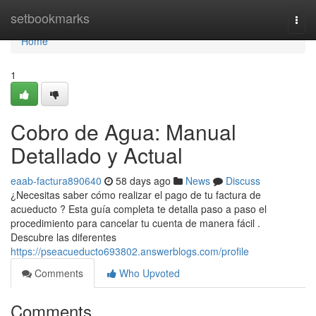
Home
setbookmarks
Togg
navi
Home
1
Cobro de Agua: Manual
Detallado y Actual
eaab-factura890640
58 days ago
News
Discuss
¿Necesitas saber cómo realizar el pago de tu factura de
acueducto ? Esta guía completa te detalla paso a paso el
procedimiento para cancelar tu cuenta de manera fácil .
Descubre las diferentes
https://pseacueducto693802.answerblogs.com/profile
Comments
Who Upvoted
Comments