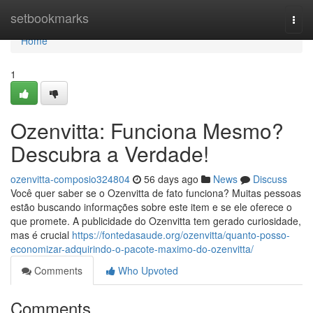
Home
setbookmarks
Togg
navi
Home
1
Ozenvitta: Funciona Mesmo?
Descubra a Verdade!
ozenvitta-composio324804
56 days ago
News
Discuss
Você quer saber se o Ozenvitta de fato funciona? Muitas pessoas
estão buscando informações sobre este item e se ele oferece o
que promete. A publicidade do Ozenvitta tem gerado curiosidade,
mas é crucial
https://fontedasaude.org/ozenvitta/quanto-posso-
economizar-adquirindo-o-pacote-maximo-do-ozenvitta/
Comments
Who Upvoted
Comments